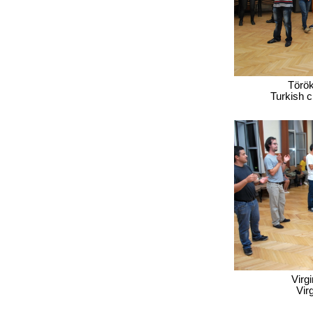
Török
Turkish c
Virg
Vir