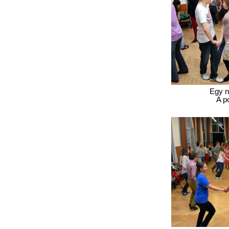
Egy n
A p