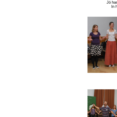
Jó ha
In 