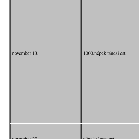
november 13.
1000.népek táncai est
november 20.
népek táncai est