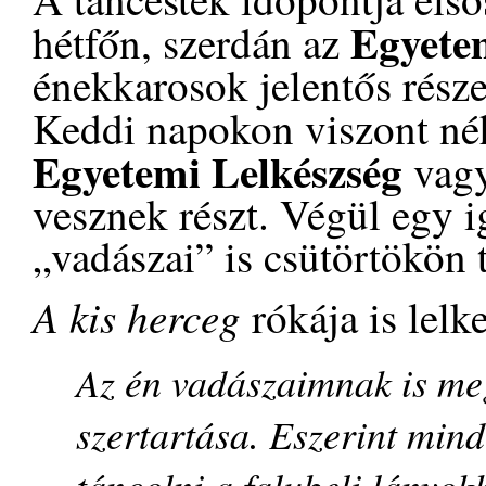
Egyete
hétfőn, szerdán az
énekkarosok jelentős része
Keddi napokon viszont n
Egyetemi Lelkészség
vag
vesznek részt. Végül egy i
„vadászai” is csütörtökön 
A kis herceg
rókája is lelk
Az én vadászaimnak is me
szertartása. Eszerint min
táncolni a falubeli lányok