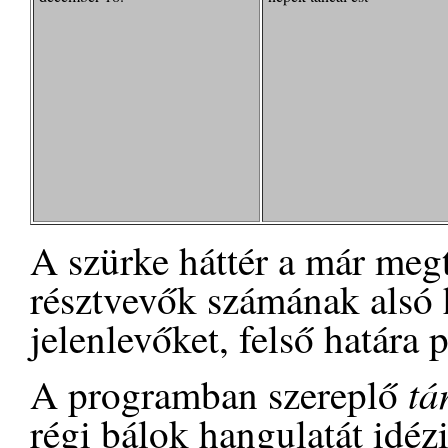
A szürke háttér a már megtö
résztvevők számának alsó h
jelenlevőket, felső határa 
tá
A programban szereplő
régi bálok hangulatát idéz