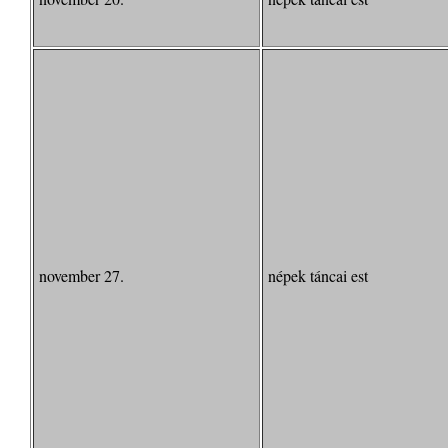
november 27.
népek táncai est