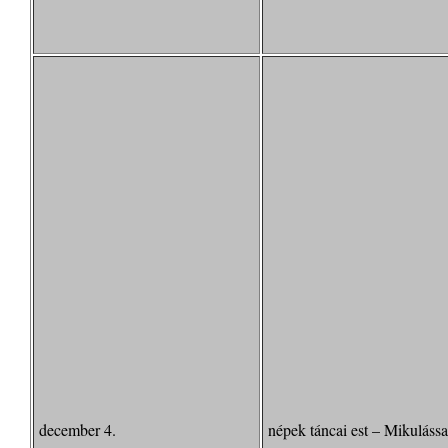
december 4.
népek táncai est – Mikulássa