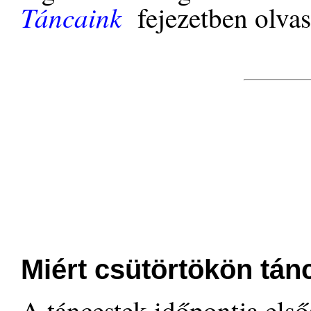
Táncaink
fejezetben olvas
Miért csütörtökön tán
A táncestek időpontja első