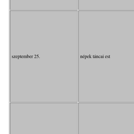
szeptember 25.
népek táncai est