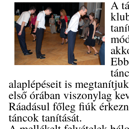
A tá
klu
taní
mód
akk
Ebb
tánc
alaplépéseit is megtanítjuk
első órában viszonylag ke
Ráadásul főleg fiúk érkezn
táncok tanítását.
A mellékelt felvételek bál