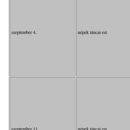
szeptember 4.
népek táncai est
szeptember 11.
népek táncai est