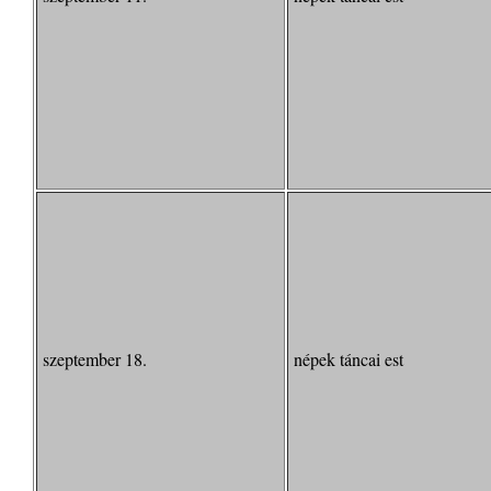
szeptember 18.
népek táncai est