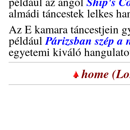
Ship's 
például az angol
almádi táncestek lelkes han
Az E kamara táncestjein gy
Párizsban szép a
például
egyetemi kiváló hangulato
home (Lor