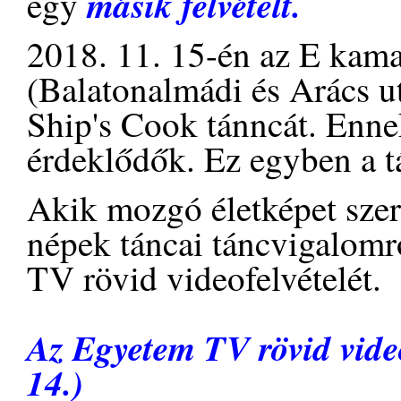
másik felvételt.
egy
2018. 11. 15-én az E kama
(Balatonalmádi és Arács 
Ship's Cook tánncát. Enn
érdeklődők. Ez egyben a t
Akik mozgó életképet szer
népek táncai táncvigalomr
TV rövid videofelvételét.
Az Egyetem TV rövid video
14.)