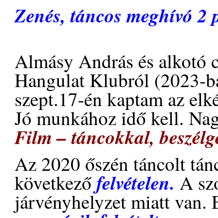
Zenés, táncos meghívó 2 
Almásy András és alkotó cs
Hangulat Klubról (2023-ba
szept.17-én kaptam az elkés
Jó munkához idő kell. Nag
Film – táncokkal, beszélg
Az 2020 őszén táncolt tánc
felvételen.
következő
A sz
járvényhelyzet miatt van. 