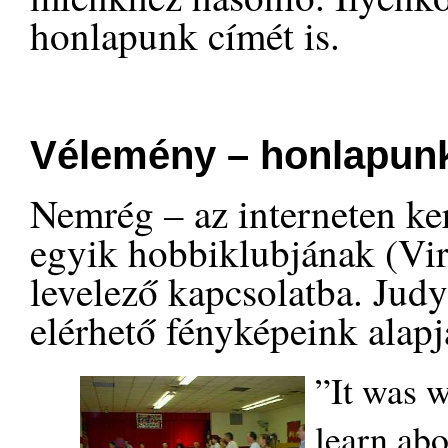
honlapunk címét is.
Vélemény – honlapunk
Nemrég – az interneten ke
egyik hobbiklubjának (Vir
levelező kapcsolatba. Ju
elérhető fényképeink alapj
”It was 
learn abo