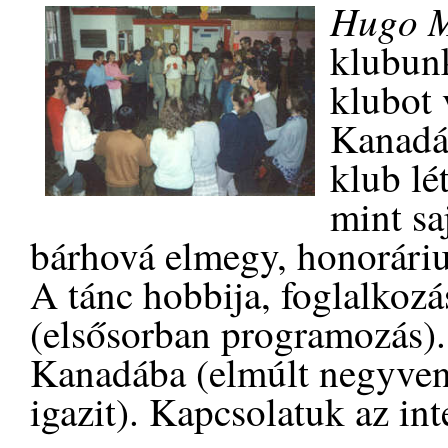
Hugo 
klubun
klubot 
Kanadáb
klub lé
mint sa
bárhová elmegy, honorárium
A tánc hobbija, foglalkoz
(elsősorban programozás).
Kanadába (elmúlt negyven 
igazit). Kapcsolatuk az int