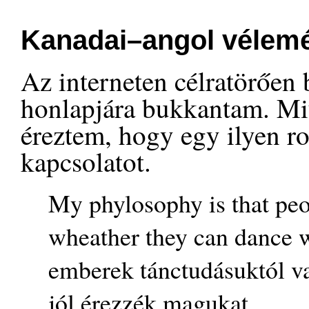
Kanadai–angol vélemé
Az interneten célratörőe
honlapjára bukkantam. Miu
éreztem, hogy egy ilyen ro
kapcsolatot.
My phylosophy is that peo
wheather they can dance w
emberek tánctudásuktól v
jól érezzék magukat.