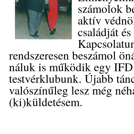
számolok be
aktív védnö
családját és
Kapcsolatun
rendszeresen beszámol öná
náluk is működik egy IFD 
testvérklubunk. Újabb tánc
valószínűleg lesz még néh
(ki)küldetésem.