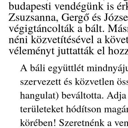
budapesti vendégünk is érk
Zsuzsanna, Gergő és Józse
végigtáncolták a bált. Má
néni közvetítésével a köve
véleményt juttatták el hoz
A báli együttlét mindnyáj
szervezett és közvetlen öss
hangulat) beváltotta. Adja
területeket hódítson magá
körében! Szeretnénk a ve