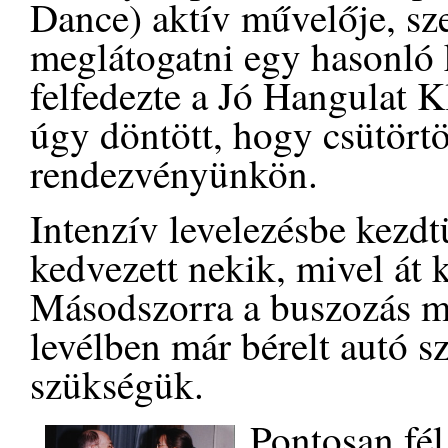
Dance) aktív művelője, sz
meglátogatni egy hasonló 
felfedezte a Jó Hangulat K
úgy döntött, hogy csütörtö
rendezvényünkön.
Intenzív levelezésbe kezd
kedvezett nekik, mivel át k
Másodszorra a buszozás me
levélben már bérelt autó sz
szükségük.
Pontosan fél