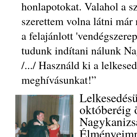
honlapotokat. Valahol a s
szerettem volna látni már 
a felajánlott 'vendégszerep
tudunk indítani nálunk Na
/.../ Használd ki a lelkese
meghívásunkat!”
Lelkesedésü
októberéig 
Nagykanizsá
Élményeimr