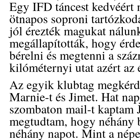
Egy IFD táncest kedvéért 
ötnapos soproni tartózko
jól érezték magukat nálunk
megállapították, hogy érde
bérelni és megtenni a szá
kilóméternyi utat azért az
Az egyik klubtag megkérd
Marnie-t és Jimet. Hat nap
szombaton mail-t kaptam J
megtudtam, hogy néhány b
néhány napot. Mint a népe