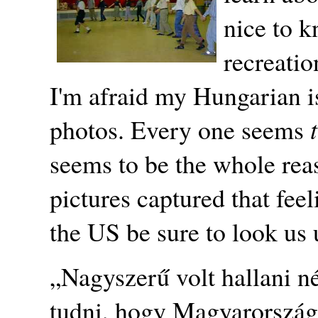
nice to k
recreatio
I'm afraid my Hungarian is
photos. Every one seems
seems to be the whole re
pictures captured that feeli
the US be sure to look u
„Nagyszerű volt hallani n
tudni, hogy Magyarország