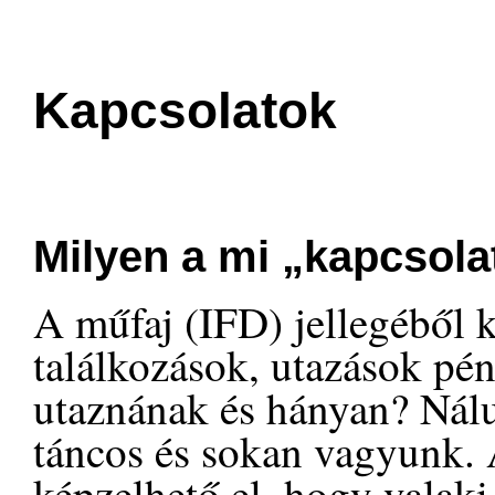
Kapcsolatok
Milyen a mi „kapcsol
A műfaj (IFD) jellegéből k
találkozások, utazások pé
utaznának és hányan? Nál
táncos és sokan vagyunk. 
képzelhető el, hogy valaki 