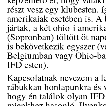
részt vesz egy klubesten. í
amerikaiak esetében is. 
jártak, a két ohio-i amerik
(Sopronban) töltött öt nap
is bekövetkezik egyszer (
Belgiumban vagy Ohio-ban 
IFD esten).
Kapcsolatnak nevezem a lev
rábukkan honlapunkra és v
hogy én találok olyan IFD
mienkhez hasonló. Ilyenko