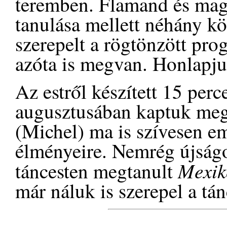
teremben. Flamand és mag
tanulása mellett néhány kö
szerepelt a rögtönzött pr
azóta is megvan. Honlapj
Az estről készített 15 perc
augusztusában kaptuk meg.
(Michel) ma is szívesen e
élményeire. Nemrég újságol
Mexik
táncesten megtanult
már náluk is szerepel a tá