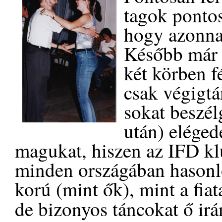
tagok pontos
hogy azonnal
Később már 
két körben f
csak végigt
sokat beszél
után) eléged
magukat, hiszen az IFD kl
minden országában hasonló
korú (mint ők), mint a fia
de bizonyos táncokat ő irá