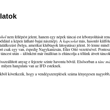
latok
shol
nem fellépést jelent, hanem egy népek táncai est lebonyolítását ren
például a képen látható bajai násznép). A
kapcsolat
más, hasonló külföld
találkozást (belga, amerikai klubtagok látogatása) jelent. Jó lenne miné
ort csak egy van, éspedig Nagykanizsán, Etler Ottó vezetésével. Ponto
 táncest után – időnként már önállóan is eltáncolja a tőlünk átvett táncok
összeállított anyag e fejezete szinte havonta bővül. Elsősorban a
tánc má
milyen hangulata van az IFD esteknek.
kből következik, hogy a vendégszereplések száma lényegesen nagyobb, 