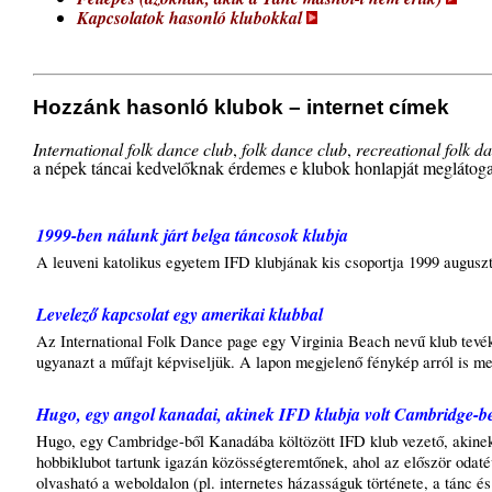
Kapcsolatok hasonló klubokkal
Hozzánk hasonló klubok – internet címek
International folk dance club
,
folk dance club
,
recreational folk d
a népek táncai kedvelőknak érdemes e klubok honlapját meglátoga
1999-ben nálunk járt belga táncosok klubja
A leuveni katolikus egyetem IFD klubjának kis csoportja 1999 augusz
Levelező kapcsolat egy amerikai klubbal
Az International Folk Dance page egy Virginia Beach nevű klub tevéken
ugyanazt a műfajt képviseljük. A lapon megjelenő fénykép arról is m
Hugo, egy angol kanadai, akinek IFD klubja volt Cambridge-b
Hugo, egy Cambridge-ből Kanadába költözött IFD klub vezető, akinek 
hobbiklubot tartunk igazán közösségteremtőnek, ahol az először odaté
olvasható a weboldalon (pl. internetes házasságuk története, a tánc és 