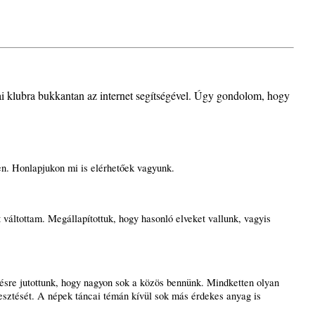
i klubra bukkantan az internet segítségével. Úgy gondolom, hogy
en. Honlapjukon mi is elérhetőek vagyunk.
 váltottam. Megállapítottuk, hogy hasonló elveket vallunk, vagyis
ésre jutottunk, hogy nagyon sok a közös bennünk. Mindketten olyan
jesztését. A népek táncai témán kívül sok más érdekes anyag is