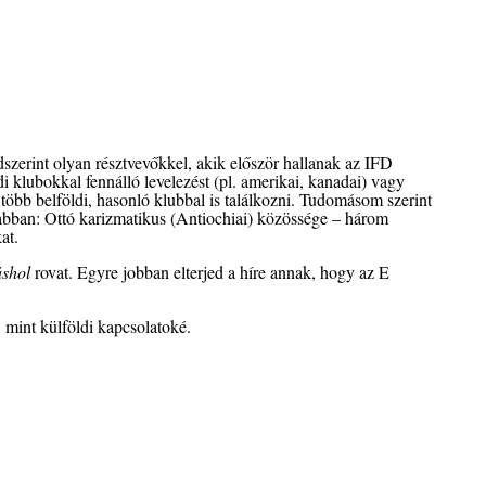
dszerint olyan résztvevőkkel, akik először hallanak az IFD
i klubokkal fennálló levelezést (pl. amerikai, kanadai) vagy
l több belföldi, hasonló klubbal is találkozni. Tudomásom szerint
sabban: Ottó karizmatikus (Antiochiai) közössége – három
at.
shol
rovat. Egyre jobban elterjed a híre annak, hogy az E
mint külföldi kapcsolatoké.