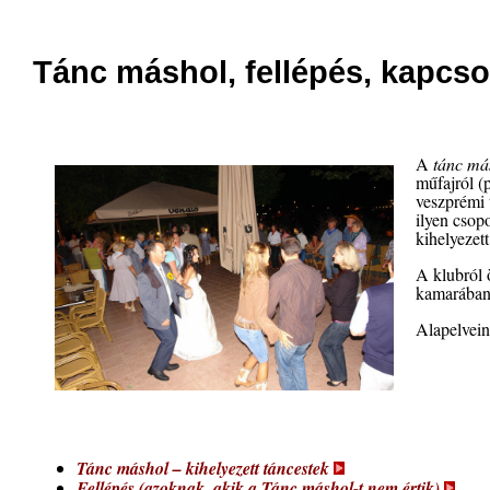
Tánc máshol, fellépés, kapcso
A
tánc má
műfajról (
veszprémi 
ilyen csop
kihelyezett
A klubról 
kamarában 
Alapelvein
Tánc máshol – kihelyezett táncestek
Fellépés (azoknak, akik a Tánc máshol-t nem értik)