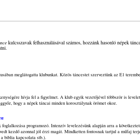
ance
kulcsszavak felhasználásával számos, hozzánk hasonló népek tánca
tni.
tusában meglátogatta klubunkat. Közös táncestet szerveztünk az E1 teremb
ységére hívja fel a figyelmet. A klub egyik vezetőjével többször is levelet
eggyőz, hogy a népek táncai minden korosztálynak örömet okoz.
en
foglalkozása programozó. Intenzív levelezésünk alapján arra a következtet
vedt kezdő azonnal jól érzi magát. Mindketten fontosnak tartjul a műfaj ter
a biblia kapcsolata stb.).