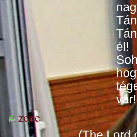
nag
Tánc
Tán
él!
Soh
hogy
tég
vár!
zene
(The Lord 