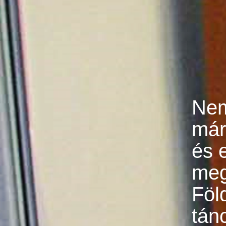
Nem
már
és e
meg
Föl
tán