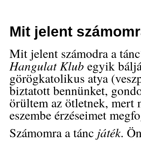
Mit jelent számomr
Mit jelent számodra a tánc
Hangulat Klub
egyik bálj
görögkatolikus atya (veszpr
biztatott bennünket, gond
örültem az ötletnek, mert 
eszembe érzéseimet megfog
játék
Számomra a tánc
. Ön