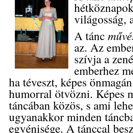
hétköznapok
világosság, a
művé
A tánc
az. Az embe
szívja a zené
emberhez mél
ha téveszt, képes önmagán
humorral ötvözni. Képes m
táncában közös, s ami lehet
ugyanakkor minden táncban
egyénisége. A tánccal be