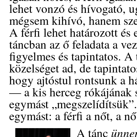
lehet vonzó és hívogató, 
mégsem kihívó, hanem sze
A férfi lehet határozott és 
táncban az ő feladata a ve
figyelmes és tapintatos. A t
közelséget ad, de tapintat
hogy ajtóstul rontsunk a h
— a kis herceg rókájának 
egymást „megszelídítsük”.
egymást: a férfi a nőt, a nő
ünne
A tánc