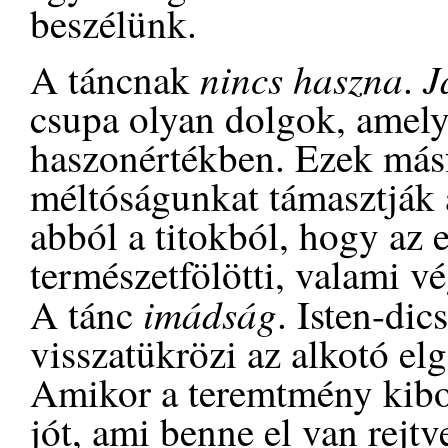
beszélünk.
nincs haszna
J
A táncnak
.
csupa olyan dolgok, amely
haszonértékben. Ezek másf
méltóságunkat támasztják 
abból a titokból, hogy az
természetfölötti, valami vé
imádság
A tánc
. Isten-dic
visszatükrözi az alkotó elg
Amikor a teremtmény kibon
jót, ami benne el van rejtv