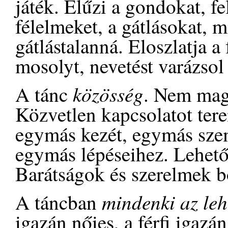
játék. Elűzi a gondokat, fe
félelmeket, a gátlásokat, 
gátlástalanná. Eloszlatja a 
mosolyt, nevetést varázsol
közösség
A tánc
. Nem mag
Közvetlen kapcsolatot ter
egymás kezét, egymás sze
egymás lépéseihez. Lehetős
Barátságok és szerelmek b
mindenki az leh
A táncban
igazán nőies, a férfi igazán