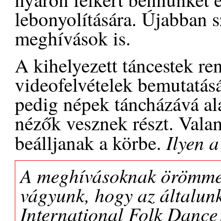
lebonyolítására. Újabban 
meghívások is.
A kihelyezett táncestek re
videofelvételek bemutatás
pedig népek táncházává al
nézők vesznek részt. Valam
Ilyen a
beálljanak a körbe.
A meghívásoknak örömmel 
vágyunk, hogy az általun
International Folk Dance)