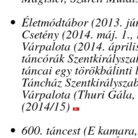
Életmódtábor (2013. jún
Csetény (2014. máj. 1.,
Várpalota (2014. áprili
táncórák Szentkirálysz
táncai egy törökbálinti
Táncház Szentkirályszab
Várpalota (Thuri Gála, 
(2014/15)
600. táncest (E kamara,