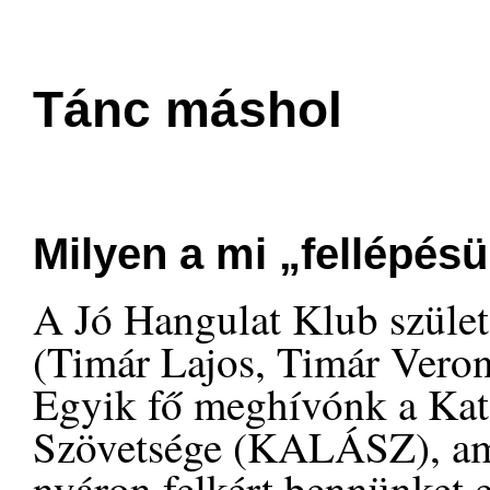
Tánc máshol
Milyen a mi „fellépés
A Jó Hangulat Klub születé
(Timár Lajos, Timár Veroni
Egyik fő meghívónk a Kat
Szövetsége (KALÁSZ), am
nyáron felkért bennünket e