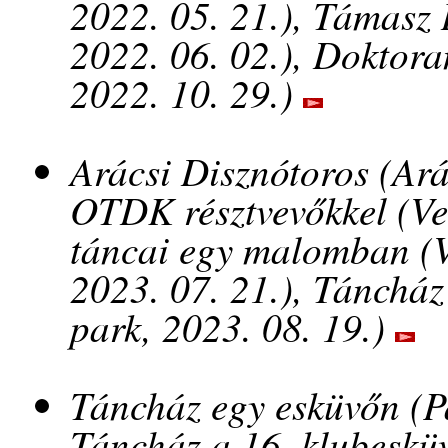
2022. 05. 21.), Támasz
2022. 06. 02.), Doktor
2022. 10. 29.)
Arácsi Disznótoros (Ará
OTDK résztvevőkkel (Ve
táncai egy malomban (
2023. 07. 21.), Tánchá
park, 2023. 08. 19.)
Táncház egy esküvőn (Pa
Táncház a 16. klubesküv