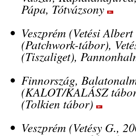
Pápa, Tótvázsony
Veszprém (Vetési Alber
(Patchwork-tábor), Veté
(Tiszaliget), Pannonha
Finnország, Balatonalm
(KALOT/KALÁSZ tábor, 
(Tolkien tábor)
Veszprém (Vetésy G., 20