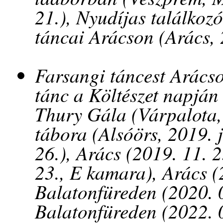
21.), Nyudíjas találkoz
táncai Arácson (Arács, 
Farsangi táncest Arácso
tánc a Költészet napján
Thury Gála (Várpalota, 
tábora (Alsóörs, 2019. j
26.), Arács (2019. 11. 
23., E kamara), Arács (
Balatonfüreden (2020. 0
Balatonfüreden (2022. 0