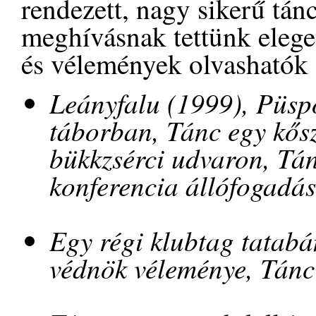
rendezett, nagy sikerű tá
meghívásnak tettünk elege
és vélemények olvashatók 
Leányfalu (1999), Püsp
táborban, Tánc egy kős
bükkzsérci udvaron, Tá
konferencia állófogadá
Egy régi klubtag tatabá
védnök véleménye, Tánc