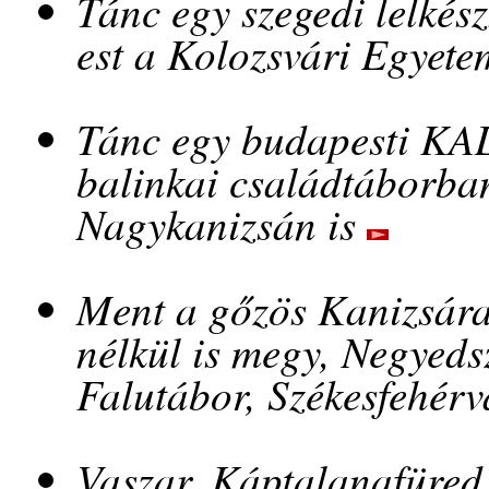
Tánc egy szegedi lelkés
est a Kolozsvári Egyet
Tánc egy budapesti KA
balinkai családtáborba
Nagykanizsán is
Ment a gőzös Kanizsára
nélkül is megy, Negyeds
Falutábor, Székesfehér
Vaszar, Káptalanafüred,