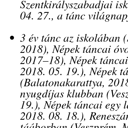
Szentkirályszabadjai is
04. 27., a tánc világna
3 év tánc az iskolában 
2018), Népek táncai óvo
2017–18), Népek tánca
2018. 05. 19.), Népek t
(Balatonakarattya, 2018
nyugdíjas klubban (Vesz
19.), Népek táncai egy
2018. 08. 18.), Reneszá
tááborban (Veszprém, M