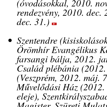
(óvodásokkal, 2010. no
rendezvény, 2010. dec. 2
dec. 31.)
Szentendre (kisiskoláso
Örömhír Evangélikus Ke
farsangi bálja, 2012. j
Család plébánia (2012. 
(Veszprém, 2012. máj. 7.
Művelődási Ház (2012. 
eleje), Szentkirályszaba
Magister, Szüreti Mulat