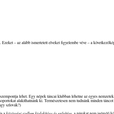
Ezeket – az alább ismertetett elveket figyelembe véve – a következőké
szempontja lehet. Egy népek táncai klubban lehetne az egyes nemzetek sz
. csoportokat alakíthatnánk ki. Természetesen nem tudnánk minden tánco
agy szlovák?)
ja a
közösségi szellem kialakítása és erősítése
, a párokat nem igénylő k