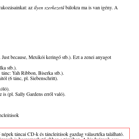
rakozásainkat: az
ilyen szerkezetű
bálokra ma is van igény. A
. Just because, Mexikói keringő stb.). Ezt a zenei anyagot
ka stb.).
 tánc: Yah Ribbon, Biserka stb.).
l (6 tánc, pl. Siebenschritt).
óló).
s (pl. Sally Gardens erről való).
ncleírások
ő népek táncai CD-k és táncleírások gazdag választéka található.