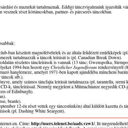
csárdást és mazurkát tartalmaznak. Eddigi tánczvigalmaink igazolták vá
en vesznek részt körtáncokban, partner- és párcserés táncokban.
tosabbak:
lub-ban készített magnófelvételek és az általa felidézett emlékképek (pl
lemezek tartalmazzák a táncok leírását is (pl. Canadian Break Down).
dalán részletes táncleírások is vannak (13 tánc; Gwenspolka, Sternpol
melyeket 1994-ben hozott egy
Christlicher Jugendforum
rendezvényről (8
almazó hanglemeze, amelyet 1971-ben kapott ajándékba müncheni barátaitó
 táncok stb.).
, amely számos táncfajta leírását tartalmazza (pl. tarantella, sremi k
CD-k, táncleírással. Nemrég megjelent a Mitmachtanze negyedik CD-je i
wers of Edinburgh).
as).
nse, branle).
tember 12-én részt vettek egy táncestünkön) által küldött kazetta és tá
eírások (pl. Dashing White Seargent).
http://users.telenet.be/aads.vzw1/
nternet-en. Címe:
. Itt megrendelhet