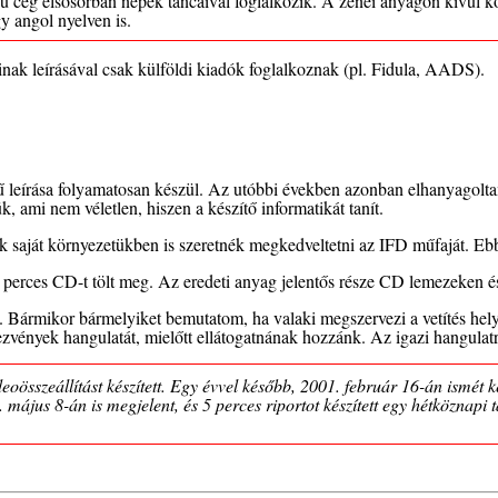
ég elsősorban népek táncaival foglalkozik. A zenei anyagon kívül k
y angol nyelven is.
inak leírásával csak külföldi kiadók foglalkoznak (pl. Fidula, AADS).
 leírása folyamatosan készül. Az utóbbi években azonban elhanyagoltam 
 ami nem véletlen, hiszen a készítő informatikát tanít.
ik saját környezetükben is szeretnék megkedveltetni az IFD műfaját. Eb
0 perces CD-t tölt meg. Az eredeti anyag jelentős része CD lemezeken
. Bármikor bármelyiket bemutatom, ha valaki megszervezi a vetítés hely
dezvények hangulatát, mielőtt ellátogatnának hozzánk. Az igazi hangula
eoösszeállítást készített. Egy évvel később, 2001. február 16-án ismét k
május 8-án is megjelent, és 5 perces riportot készített egy hétköznapi t