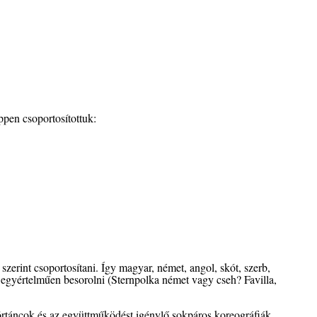
ppen csoportosítottuk:
erint csoportosítani. Így magyar, német, angol, skót, szerb,
t egyértelműen besorolni (Sternpolka német vagy cseh? Favilla,
örtáncok és az együttműködést igénylő sokpáros koreográfiák