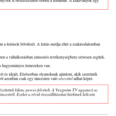
önyvek is beszerzezhető ebben a témában. A kiadványok egy
a leírások bővítését. A leírás módja eltér a szakirodalomban
ben a vállalkozásban (missziós tevékenységben) szívesen segítek.
 és hagyományos lemezeken van.
ét és idejét. Elsősorban olyanoknak ajánlom, akik szeretnék
tról azonban csak egy táncesten való
részvétel
adhat képet.
észítettek kilenc perces felvételt. A Veszprém TV ugyanezt az
áncestről. Ezeket a rövid összeállításokat bárkinek kölcsön