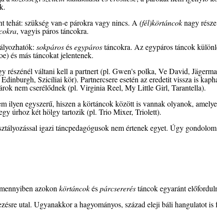
k.
t tehát: szükség van-e párokra vagy nincs. A
(fél)körtáncok
nagy része 
cokra
, vagyis páros táncokra.
tályozhatók:
sokpáros
és
egypáros
táncokra. Az egypáros táncok különle
e) és más táncokat jelentenek.
y részénél váltani kell a partnert (pl. Gwen's polka, Ve David, Jägerma
 Edinburgh, Szicíliai kör). Partnercsere esetén az eredetit vissza is kap
árok nem cserélődnek (pl. Virginia Reel, My Little Girl, Tarantella).
m ilyen egyszerű, hiszen a körtáncok között is vannak olyanok, amelye
gy úrhoz két hölgy tartozik (pl. Trio Mixer, Triolett).
sztályozással igazi táncpedagógusok nem értenek egyet. Úgy gondolom,
 amennyiben azokon
körtáncok
és
párcsererés
táncok egyaránt előfordul
ezésre utal. Ugyanakkor a hagyományos, század eleji báli hangulatot is f