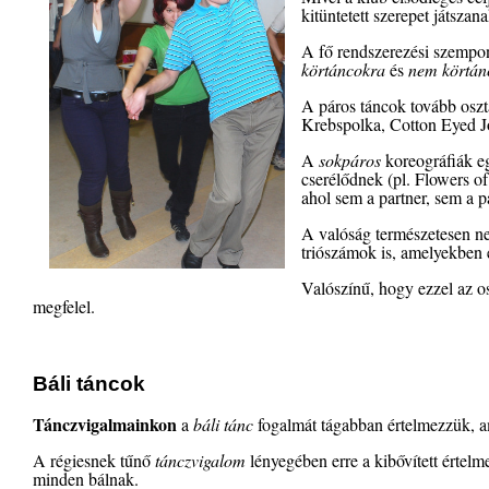
kitüntetett szerepet játszana
A fő rendszerezési szempon
körtáncokra
és
nem körtán
A páros táncok tovább osz
Krebspolka, Cotton Eyed Jo
A
sokpáros
koreográfiák eg
cserélődnek (pl. Flowers of
ahol sem a partner, sem a p
A valóság természetesen ne
triószámok is, amelyekben e
Valószínű, hogy ezzel az o
megfelel.
Báli táncok
Tánczvigalmainkon
a
báli tánc
fogalmát tágabban értelmezzük,
A régiesnek tűnő
tánczvigalom
lényegében erre a kibővített értelm
minden bálnak.