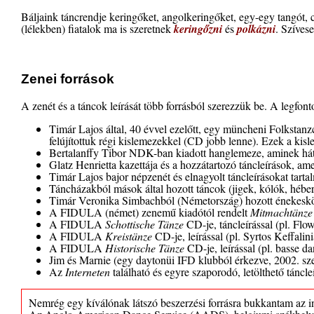
Báljaink táncrendje keringőket, angolkeringőket, egy-egy tangót, 
(lélekben)
fiatalok ma is szeretnek
keringőzni
és
polkázni
. Szíves
Zenei források
A zenét és a táncok leírását több forrásból szerezzük be. A legfon
Timár Lajos által, 40 évvel ezelőtt, egy müncheni Folkstanzc
felújítottuk régi kislemezekkel (CD jobb lenne). Ezek a kis
Bertalanffy Tibor NDK-ban kiadott hanglemeze, aminek hátol
Glatz Henrietta kazettája és a hozzátartozó táncleírások, a
Timár Lajos bajor népzenét és elnagyolt táncleírásokat tart
Táncházakból mások által hozott táncok (jigek, kólók, héber
Timár Veronika Simbachból (Németország) hozott énekeskönyve
A FIDULA (német) zenemű kiadótól rendelt
Mitmachtänze
A FIDULA
Schottische Tänze
CD-je, táncleírással (pl. Flo
A FIDULA
Kreistänze
CD-je, leírással (pl. Syrtos Keffalini
A FIDULA
Historische Tänze
CD-je, leírással (pl. basse da
Jim és Marnie (egy daytonüi IFD klubból érkezve, 2002. szep
Az
Interneten
található és egyre szaporodó, letölthető táncl
Nemrég egy kíválónak látszó beszerzési forrásra bukkantam az i