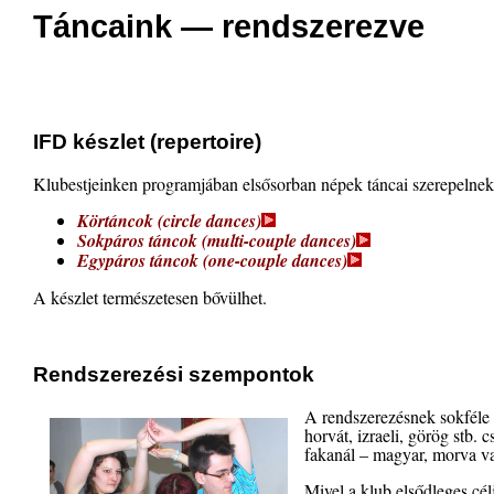
Táncaink — rendszerezve
IFD készlet (repertoire)
Klubestjeinken programjában elsősorban népek táncai szerepelnek. 
Körtáncok (circle dances)
Sokpáros táncok (multi-couple dances)
Egypáros táncok (one-couple dances)
A készlet természetesen bővülhet.
Rendszerezési szempontok
A rendszerezésnek sokféle 
horvát, izraeli, görög stb
fakanál – magyar, morva v
Mivel a klub elsődleges cél