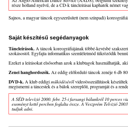
Az Anglo-American Dance Service (AADS), belgiumi székhelyű c
része holland nyelvű, de a CD-k táncleírásai kaphatók német vag
Sajnos, a magyar táncok egyszerűsített (nem színpadi) koreográfiá
Saját készítésű segédanyagok
Táncleírások.
A táncok koreográfiájának többé-kevésbé szakszerű
szokásostól. Egyfajta informatikus szemléletmód tükröződik bennük,
Ezeket a leírásokat elsősorban azok a klubtagok használhatják, ak
Zenei hanghordozók.
Az eddig előforduló táncok zenéje 6 db 8
DVD-k.
A klub eddigi
működéséről
videoösszeállítások készültek
megismerni a táncestek és a bálok szereplőit, programját és a ren
A SÉD televízió 2000. febr. 25-i farsangi bálunkról 10 perces vid
eseményt kettő percben foglalta össze. A Veszprém Telvizió 2003. 
tudjuk adni
.