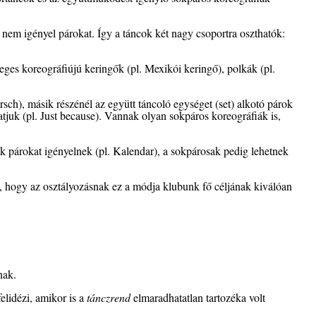
nem igényel párokat. Így a táncok két nagy csoportra oszthatók:
ges koreográfiújú keringők (pl. Mexikói keringő), polkák (pl.
rsch), másik részénél az együtt táncoló egységet (set) alkotó párok
hatjuk (pl. Just because). Vannak olyan sokpáros koreográfiák is,
k párokat igényelnek (pl. Kalendar), a sokpárosak pedig lehetnek
 hogy az osztályozásnak ez a módja klubunk fő céljának kiválóan
nak.
elidézi, amikor is a
tánczrend
elmaradhatatlan tartozéka volt